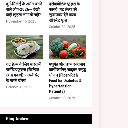
दुर्ग-भिलाई के अमीर बनने
प्रीबायोटिक फूड्स के
वाले लोग-2026— देखो
फायदे: गट हेल्थ को
कहीं तुम्हारा नाम तो नहीं?
सुपरपावर देने वाला
सीक्रेट फ़ूड
November 15, 2025
October 31, 2025
गट हेल्थ के लिए भारत में
मधुमेह और उच्च रक्तचाप
फर्मेंटेड फ़ूड्स (किण्वित
वालों के लिए फाइबर-समृद्ध
खाद्य पदार्थ): आपके पेट
भोजन (Fiber-Rich
के सच्चे दोस्त
Food for Diabetes &
Hypertension
October 31, 2025
Patients)
October 30, 2025
Blog Archive