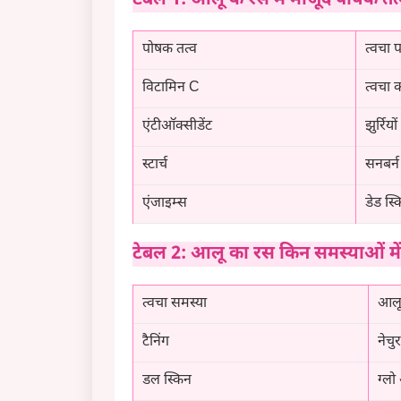
टेबल 1: आलू के रस में मौजूद पोषक त
पोषक तत्व
त्वचा प
विटामिन C
त्वचा
एंटीऑक्सीडेंट
झुर्रिय
स्टार्च
सनबर्
एंजाइम्स
डेड स्
टेबल 2: आलू का रस किन समस्याओं में
त्वचा समस्या
आलू
टैनिंग
नेचु
डल स्किन
ग्लो