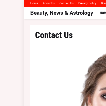
Home
About Us
Contact Us
Privacy Policy
Dis
Beauty, News & Astrology
HOM
Contact Us