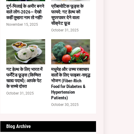
दुर्ग-भिलाई के अमीर बनने
प्रीबायोटिक फूड्स के
वाले लोग-2026— देखो
फायदे: गट हेल्थ को
कहीं तुम्हारा नाम तो नहीं?
सुपरपावर देने वाला
सीक्रेट फ़ूड
November 15, 2025
October 31, 2025
गट हेल्थ के लिए भारत में
मधुमेह और उच्च रक्तचाप
फर्मेंटेड फ़ूड्स (किण्वित
वालों के लिए फाइबर-समृद्ध
खाद्य पदार्थ): आपके पेट
भोजन (Fiber-Rich
के सच्चे दोस्त
Food for Diabetes &
Hypertension
October 31, 2025
Patients)
October 30, 2025
Blog Archive